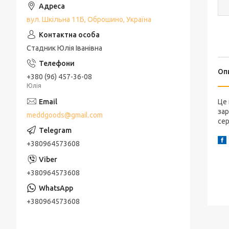
вул. Шкільна 11Б, Оброшино, Україна
Стадник Юлія Іванівна
Оп
+380 (96) 457-36-08
Юлія
Це 
зар
meddgoods@gmail.com
сер
+380964573608
+380964573608
+380964573608