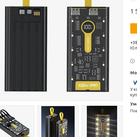
1 
+38
Юл
У к
куп
п