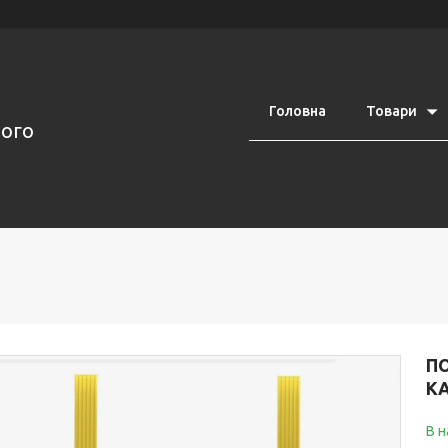
Головна
Товари
ного
П
К
В н