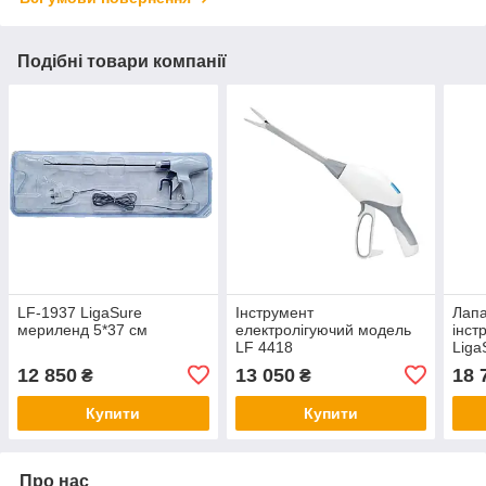
Подібні товари компанії
LF-1937 LigaSure
Інструмент
Лапа
мериленд 5*37 см
електролігуючий модель
інст
LF 4418
Liga
12 850
13 050
18 
₴
₴
Купити
Купити
Про нас