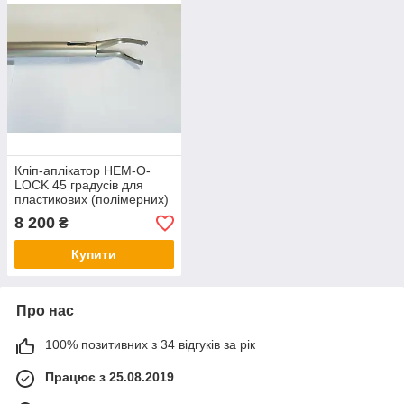
Кліп-аплікатор HEM-O-
LOCK 45 градусів для
пластикових (полімерних)
кліпс (XL) великого
8 200
₴
розміру, Ф10Х330 мм
Купити
Про нас
100% позитивних з 34 відгуків за рік
Працює з 25.08.2019