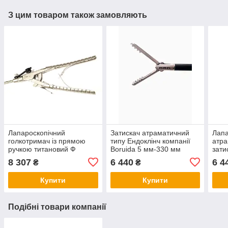
З цим товаром також замовляють
Лапароскопічний
Затискач атраматичний
Лапа
голкотримач із прямою
типу Ендоклінч компанії
атра
ручкою титановий Ф
Boruida 5 мм-330 мм
зати
5Х330 мм, на праву руку
хвил
8 307
6 440
6 4
₴
₴
Купити
Купити
Подібні товари компанії