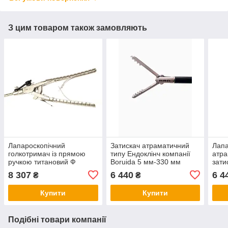
З цим товаром також замовляють
Лапароскопічний
Затискач атраматичний
Лапа
голкотримач із прямою
типу Ендоклінч компанії
атра
ручкою титановий Ф
Boruida 5 мм-330 мм
зати
5Х330 мм, на праву руку
хвил
8 307
6 440
6 4
₴
₴
Купити
Купити
Подібні товари компанії