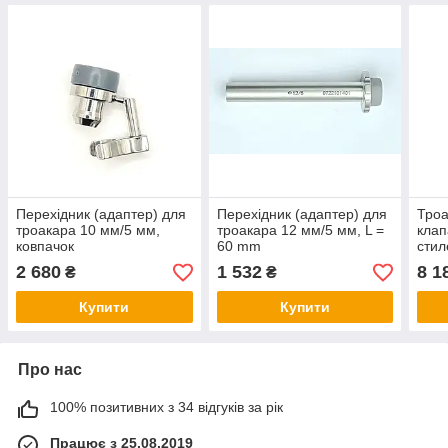
Перехідник (адаптер) для
Перехідник (адаптер) для
Троа
троакара 10 мм/5 мм,
троакара 12 мм/5 мм, L =
клап
ковпачок
60 mm
стил
2 680
1 532
8 1
₴
₴
Купити
Купити
Про нас
100% позитивних з 34 відгуків за рік
Працює з 25.08.2019