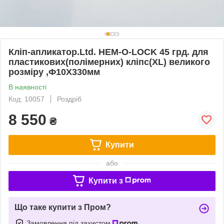
Кліп-апликатор.Ltd. HEM-O-LOCK 45 грд. для
пластикових(полімерних) кліпс(ХL) великого
розміру ,Ф10Х330мм
В наявності
Код: 10057
Роздріб
8 550
₴
Купити
або
Купити з
Що таке купити з Пром?
Замовлення під захистом