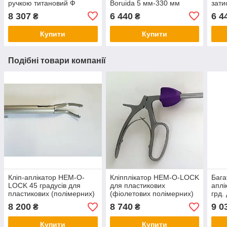
ручкою титановий Ф
Boruida 5 мм-330 мм
зати
5Х330 мм, на праву руку
хвил
8 307
6 440
6 4
₴
₴
Купити
Купити
Подібні товари компанії
Кліп-аплікатор HEM-O-
Кліпплікатор HEM-O-LOCK
Бага
LOCK 45 градусів для
для пластикових
аплі
пластикових (полімерних)
(фіолетових полімерних)
грд.
кліпс (XL) великого
кліпс (L) великого розміру,
тора
8 200
8 740
9 0
₴
₴
розміру, Ф10Х330 мм
Ф10Х330 мм
Купити
Купити