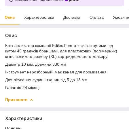
Опис
Характеристики
Доставка
Оплата
Умови п
Опис
Кліп-апликатор компанії Edilos hem-o-lock з зігнутими під
кутом 45 градусів браншамі, для пластикових (полімерних)
кліпс великого розміру (ХL) картридж жовтого кольору.
Діаметр 10 мм, довжина 330 мм
Інструмент нерозборный, має канал для промивання.
Для лігування судин і тканин від 5 до 13 мм
Гарантія 24 місяці
Приховати
Характеристики
Основні