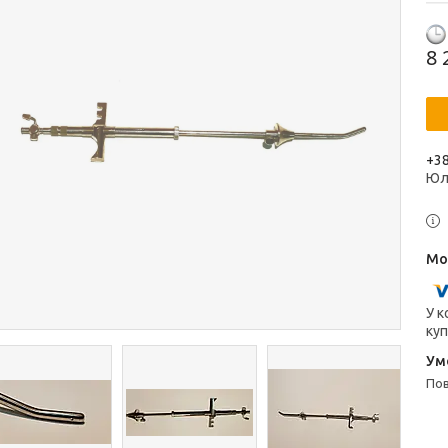
8 
+38
Юл
У к
куп
п