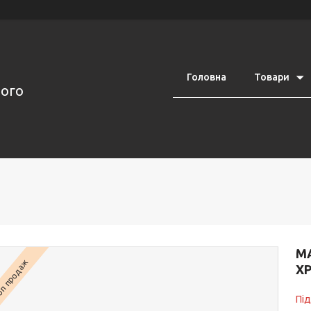
Головна
Товари
ного
М
п продаж
Х
Пі