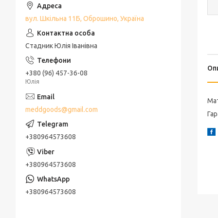
вул. Шкільна 11Б, Оброшино, Україна
Стадник Юлія Іванівна
Оп
+380 (96) 457-36-08
Юлія
Мат
meddgoods@gmail.com
Гар
+380964573608
+380964573608
+380964573608