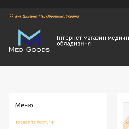
вул. Шкільна 11Б, Оброшино, Україна
Інтернет магазин медич
обладнання
То
Товари та послуги