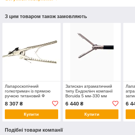
З цим товаром також замовляють
Лапароскопічний
Затискач атраматичний
Лапа
голкотримач із прямою
типу Ендоклінч компанії
атра
ручкою титановий Ф
Boruida 5 мм-330 мм
зати
5Х330 мм, на праву руку
хвил
8 307
6 440
6 4
₴
₴
Купити
Купити
Подібні товари компанії