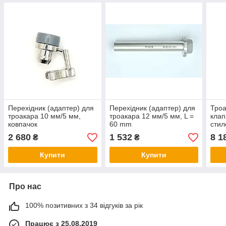
Перехідник (адаптер) для
Перехідник (адаптер) для
Троа
троакара 10 мм/5 мм,
троакара 12 мм/5 мм, L =
клап
ковпачок
60 mm
стил
2 680
1 532
8 1
₴
₴
Купити
Купити
Про нас
100% позитивних з 34 відгуків за рік
Працює з 25.08.2019