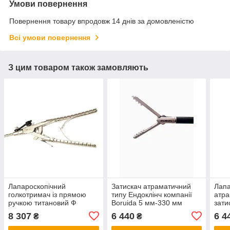
Умови повернення
Повернення товару впродовж 14 днів за домовленістю
Всі умови повернення
З цим товаром також замовляють
Лапароскопічний
Затискач атраматичний
Лапа
голкотримач із прямою
типу Ендоклінч компанії
атра
ручкою титановий Ф
Boruida 5 мм-330 мм
зати
5Х330 мм, на праву руку
хвил
8 307
6 440
6 4
₴
₴