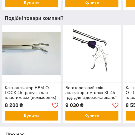
Купити
Купити
Подібні товари компанії
Кліп-аплікатор HEM-O-
Багаторазовий кліп-
Кліп
LOCK 45 градусів для
аплікатор гем-олок XL 45
O-LO
пластикових (полімерних)
грд. для відеоасистованої
плас
кліпс (XL) великого
торакохірургії (VATS)
кліп
8 200
9 030
8 5
₴
₴
розміру, Ф10Х330 мм
,Ф1
Купити
Купити
Про нас